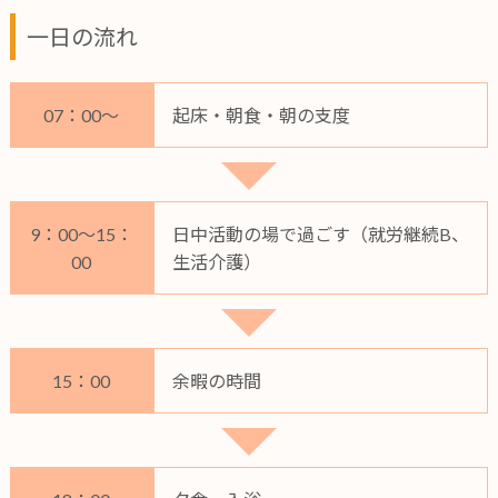
一日の流れ
07：00～
起床・朝食・朝の支度
9：00～15：
日中活動の場で過ごす（就労継続B、
00
生活介護）
15：00
余暇の時間