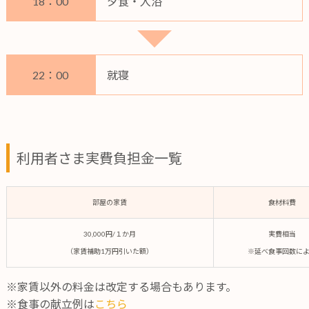
18：00
夕食・入浴
22：00
就寝
利用者さま実費負担金一覧
部屋の家賃
食材料費
30,000円/１か月
実費相当
（家賃補助1万円引いた額）
※延べ食事回数に
※家賃以外の料金は改定する場合もあります。
※食事の献立例は
こちら