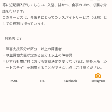
等に短期間入所してもらい、入浴、排せつ、食事のほか、必要な介
護を行います。
このサービスは、介護者にとってのレスパイトサービス（休息）と
しての役割も担っています。
対象者は？
・障害支援区分が区分１以上の障害者
・厚生労働大臣が定める区分１以上の障害児
※いずれも市町村における支給決定を受けなければ、短期入所（シ
ョートステイ）を利用することができない点にご注意ください。
MAIL
TEL
Facebook
Instagram
利用料は？
18歳以上の場合は利用者とその配偶者の所得、18歳未満の場合は児
童を監護する保護者の属する世帯（住民基本台帳上の世帯）の所得
に応じた自己負担の上限月額があります。ただし、上限月額よりも
サービスに係る費用の1割の金額の方が低い場合には、その金額を支